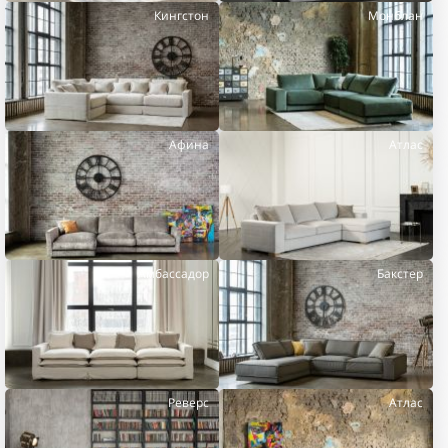
Кингстон
Монблан
Афина
Атлас
Амбассадор
Бакстер
Реверс
Атлас